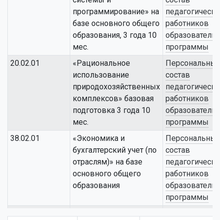
университета»
программирование» на
педагогически
9
Нижнекамский
Файрушина
Зам. дирек
базе основного общего
работников
филиал УПО
Роза
по
образования, 3 года 10
образователь
«Колледж Казанского
Акрамовна
воспитате
мес.
программы
инновационного
работе
20.02.01
«Рациональное
Персональны
университета»
использование
состав
10
Альметьевский
Миргалеева
Директор
природохозяйственных
педагогически
филиал УПО
Ирина
комплексов» базовая
работников
«Колледж Казанского
Викторовна
подготовка 3 года 10
образователь
инновационного
мес.
программы
университета»
38.02.01
«Экономика и
Персональны
11
Альметьевский
Марзоева
Заместите
бухгалтерский учет (по
состав
филиал УПО
Ирина
директора 
отраслям)» на базе
педагогически
«Колледж Казанского
Олеговна
учебной ра
основного общего
работников
инновационного
образования
образователь
университета»
программы
12
Альметьевский
Тычинкина
Заместите
38.02.03
«Операционная
Персональны