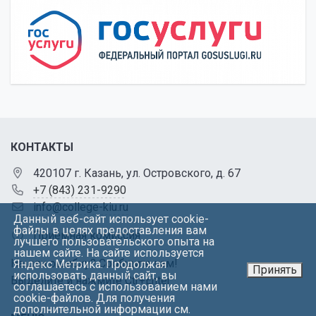
Владиславовна
Набережные Челны
Бусыгина Елена
Преподаватель
Показать/Скрыть
09.02.07
«Информационные
Персональны
Федоровна
системы и
состав
Валиуллин Тимур
Преподаватель
Показать/Скрыть
программирование» на
педагогически
Рашидович
базе основного общего
работников
образования
образователь
Валиуллина
Преподаватель
Показать/Скрыть
программы
Светлана
Зиряковна
09.02.07
«Информационные
Персональны
КОНТАКТЫ
системы и
состав
Василец
Доцент
Показать/Скрыть
420107 г. Казань, ул. Островского, д. 67
программирование» на
педагогически
Александр
+7 (843) 231-9290
базе среднего общего
работников
Александрович
info@college-kiu.ru
образования
образователь
Данный веб-сайт использует cookie-
программы
файлы в целях предоставления вам
Приемная комиссия
лучшего пользовательского опыта на
нашем сайте. На сайте используется
38.02.01
«Экономика и
Персональны
Вафина
Преподаватель
Показать/Скрыть
Нашли ошибку? Сообщите нам!
Яндекс Метрика. Продолжая
Принять
бухгалтерский учет» на
состав
использовать данный сайт, вы
Вероника
Выделите и нажмите Ctr+Enter
соглашаетесь с использованием нами
базе основного общего
педагогически
Владимировна
cookie-файлов. Для получения
образования
работников
дополнительной информации см.
Веледенская
Преподаватель
Показать/Скрыть