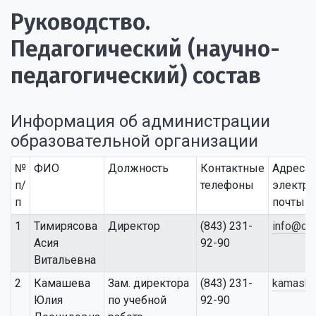
Руководство.
Педагогический (научно-
педагогический) состав
Информация об администрации
образовательной организации
№
ФИО
Должность
Контактные
Адреса
п/
телефоны
электро
п
почты
1
Тимирясова
Директор
(843) 231-
info@col
Асия
92-90
Витальевна
2
Камашева
Зам. директора
(843) 231-
kamashe
Юлия
по учебной
92-90