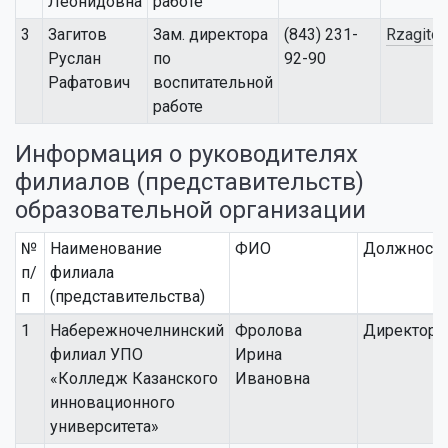
Леонидовна
работе
3
Загитов
Зам. директора
(843) 231-
Rzagitov
Руслан
по
92-90
Рафатович
воспитательной
работе
Информация о руководителях
филиалов (представительств)
образовательной организации
№
Наименование
ФИО
Должност
п/
филиала
п
(представительства)
1
Набережночелнинский
Фролова
Директор
филиал УПО
Ирина
«Колледж Казанского
Ивановна
инновационного
университета»