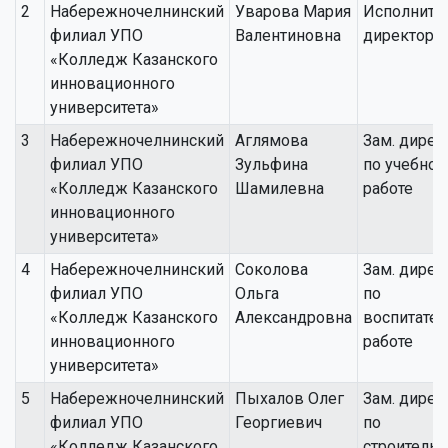
2
Набережночелнинский
Уварова Мария
Исполните
филиал УПО
Валентиновна
директор
«Колледж Казанского
инновационного
университета»
3
Набережночелнинский
Аглямова
Зам. дирек
филиал УПО
Зульфина
по учебной
«Колледж Казанского
Шамилевна
работе
инновационного
университета»
4
Набережночелнинский
Соколова
Зам. дирек
филиал УПО
Ольга
по
«Колледж Казанского
Александровна
воспитате
инновационного
работе
университета»
5
Набережночелнинский
Пыхалов Олег
Зам. дирек
филиал УПО
Георгиевич
по
«Колледж Казанского
строительс