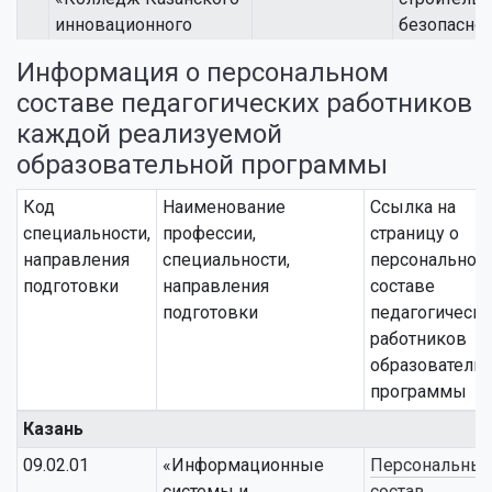
инновационного
безопаснос
университета»
гражданск
Информация о персональном
обороне
составе педагогических работников
6
Нижнекамский
Гарифуллин
Директор
каждой реализуемой
филиал УПО
Айдар
образовательной программы
«Колледж Казанского
Хакимянович
инновационного
Код
Наименование
Ссылка на
университета»
специальности,
профессии,
страницу о
7
Нижнекамский
Бикметова
Исполните
направления
специальности,
персональном
филиал УПО
Светлана
директор
подготовки
направления
составе
«Колледж Казанского
Александровна
подготовки
педагогически
инновационного
работников
университета»
образователь
программы
8
Нижнекамский
Выборнова
Зам. дирек
филиал УПО
Наталья
по учебной
Казань
«Колледж Казанского
Александровна
работе
09.02.01
«Информационные
Персональны
инновационного
системы и
состав