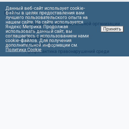
Данный веб-сайт использует cookie-
файлы в целях предоставления вам
МЕНЮ
лучшего пользовательского опыта на
нашем сайте. На сайте используется
Сведения об образовательной организации
Яндекс Метрика. Продолжая
Принять
О колледже
использовать данный сайт, вы
соглашаетесь с использованием нами
Контакты
cookie-файлов. Для получения
Абитуриентам
дополнительной информации см.
Политика Cookie
.
Профилактика правонарушений среди
несовершеннолетних обучающихся
колледжа
Обращения
Информационная безопасность
Карта сайта
Политика в отношении обработки
персональных данных
СОЦИАЛЬНЫЕ СЕТИ