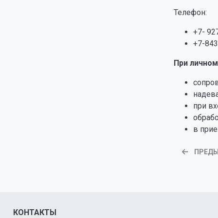
Телефон:
+7- 92
+7-843
При лично
сопров
надева
при вх
обрабо
в при
ПРЕД
КОНТАКТЫ